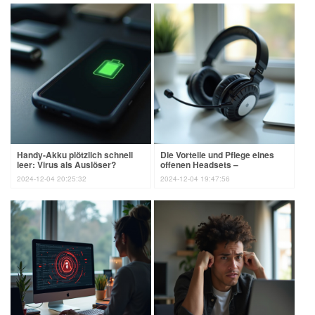
Handy-Akku plötzlich schnell
Die Vorteile und Pflege eines
leer: Virus als Auslöser?
offenen Headsets –
umfassender Guide
2024-12-04 20:25:32
2024-12-04 19:47:56