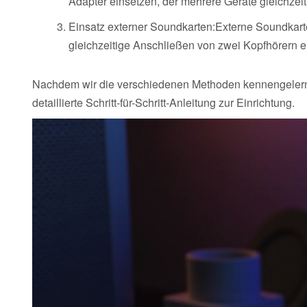
Adapter einsetzen, der mehrere Geräte gleichzeiti
Einsatz externer Soundkarten:Externe Soundkart
gleichzeitige Anschließen von zwei Kopfhörern 
Nachdem wir die verschiedenen Methoden kennengelernt 
detaillierte Schritt-für-Schritt-Anleitung zur Einrichtung.