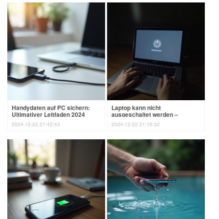
Handydaten auf PC sichern:
Laptop kann nicht
Ultimativer Leitfaden 2024
ausgeschaltet werden –
Ursachen und einfache
2024-12-22 21:42:43
2024-12-22 21:16:32
Lösungen