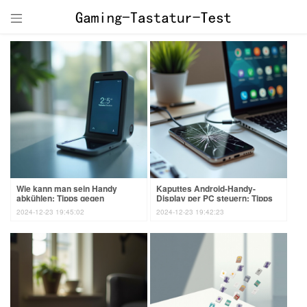

Wie kann man sein Handy
Kaputtes Android-Handy-
abkühlen: Tipps gegen
Display per PC steuern: Tipps
Überhitzung
und Tricks
2024-12-23 19:45:02
2024-12-23 19:42:23