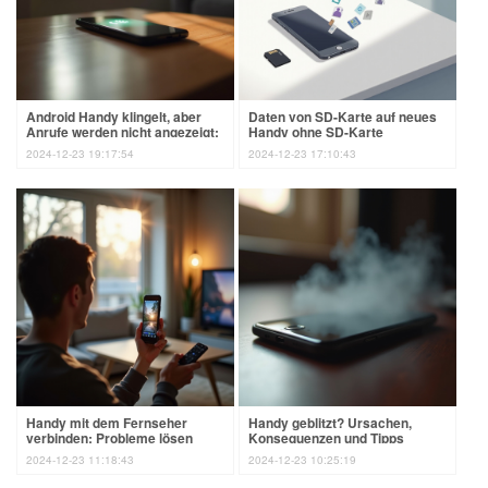
Android Handy klingelt, aber
Daten von SD-Karte auf neues
Anrufe werden nicht angezeigt:
Handy ohne SD-Karte
Ursachen & Lösungen
übertragen
2024-12-23 19:17:54
2024-12-23 17:10:43
Handy mit dem Fernseher
Handy geblitzt? Ursachen,
verbinden: Probleme lösen
Konsequenzen und Tipps
2024-12-23 11:18:43
2024-12-23 10:25:19