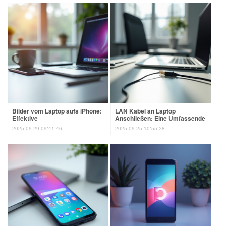
Bilder vom Laptop aufs iPhone:
LAN Kabel an Laptop
Effektive
Anschließen: Eine Umfassende
Übertragungsmethoden
Anleitung
2025-09-29 09:41:46
2025-09-25 10:55:28