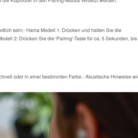
 die Kopfhörer in den Pairing-Modus versetzt werden.
dlich sein:- Hama Modell 1: Drücken und halten Sie die
odell 2: Drücken Sie die 'Pairing'-Taste für ca. 5 Sekunden, bis
schnell oder in einer bestimmten Farbe.- Akustische Hinweise wi