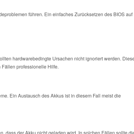
deproblemen führen. Ein einfaches Zurücksetzen des BIOS auf
llten hardwarebedingte Ursachen nicht ignoriert werden. Dies
ällen professionelle Hilfe.
eme. Ein Austausch des Akkus ist in diesem Fall meist die
 dass der Akku nicht geladen wird. In solchen Fällen sollte di